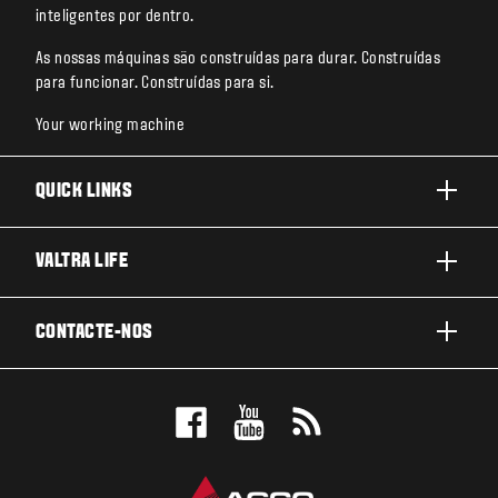
inteligentes por dentro.
As nossas máquinas são construídas para durar. Construídas
para funcionar. Construídas para si.
Your working machine
QUICK LINKS
PRODUTOS
VALTRA LIFE
AREAS DE APLICACAO
SOBRE A VALTRA
CONTACTE-NOS
SOLUÇÕES TECNOLÓGICAS
NOTICIAS E EVENTOS
ASSISTÊNCIA E REPARAÇÃO
CONTACTE-NOS
FOR THE FANS
TESTEMUNHOS
MARQUE UM TESTE DRIVE
LOCALIZADOR DE CONCESSIONARIOS