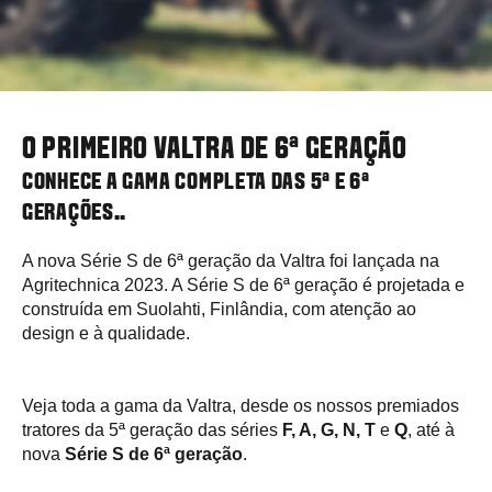
O PRIMEIRO VALTRA DE 6ª GERAÇÃO
CONHECE A GAMA COMPLETA DAS 5ª E 6ª
GERAÇÕES..
A nova Série S de 6ª geração da Valtra foi lançada na
Agritechnica 2023. A Série S de 6ª geração é projetada e
construída em Suolahti, Finlândia, com atenção ao
design e à qualidade.
Veja toda a gama da Valtra, desde os nossos premiados
tratores da 5ª geração das séries
F, A, G, N, T
e
Q
, até à
nova
Série S de 6ª geração
.