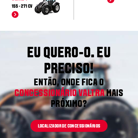
155 - 271 CV
EU QUERO-O. EU
PRECISO!
ENTÃO, ONDE FICA O
CONCESSIONÁRIO VALTRA
MAIS
PRÓXIMO?
LOCALIZADOR DE CONCESSIONÁRIOS