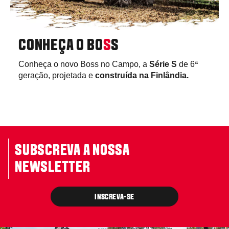
CONHEÇA O BO
S
S
Conheça o novo Boss no Campo, a
Série S
de 6ª
geração, projetada e
construída na Finlândia.
SUBSCREVA A NOSSA
NEWSLETTER
INSCREVA-SE