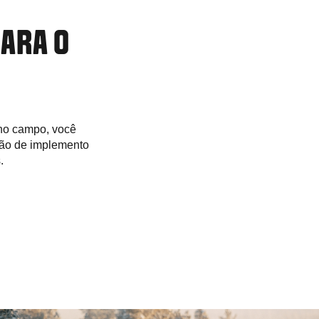
ARA O
 no campo, você
ação de implemento
.