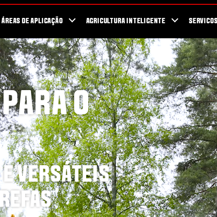
r de Concessionarios
SmartTour 2026
ÁREAS DE APLICAÇÃO
AGRICULTURA INTELIGENTE
SERVICO
PARA O
 E VERSÁTEIS
AREFAS