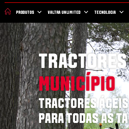
70 anos da Valtra
Notícias e eventos
Sobre a Valtra
Localizado
PRODUTOS
VALTRA UNLIMITED
TECNOLOGIA
TRACTORES 
MUNICÍPIO
TRACTORES ÁGEIS
PARA TODAS AS T