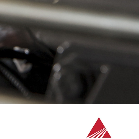
Slovakia
Spain
Sweden
United Kingdom
Eastern Europe
Україна
South America
Brazil
Middle East
United Arab Emirates
Africa
English
Asia
China
Australia
Australia & New Zealand