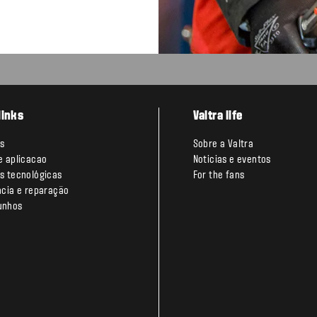
links
Valtra life
s
Sobre a Valtra
e aplicacao
Noticias e eventos
s tecnológicas
For the fans
ncia e reparação
unhos