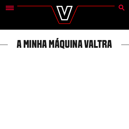
PESQU
Menu
A MINHA MÁQUINA VALTRA