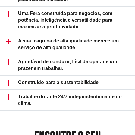
Uma Fera construída para negócios, com
potência, inteligência e versatilidade para
maximizar a produtividade.
A sua máquina de alta qualidade merece um
serviço de alta qualidade.
Agradável de conduzir, fácil de operar e um
prazer em trabalhar.
A MELHOR FERA
Construído para a sustentabilidade
Tudo no Q demonstra qualidade com Q
Trabalhe durante 24/7 independentemente do
maiúsculo!
A Série Q tem o melhor sistema de
clima.
transmissão do mercado; feito com carinho e
UM PRO DE POTÊNCIA E LUCRO
qualidade pelas pessoas mais felizes do mundo
na Finlândia.
Os verdadeiros profissionais escolhem a Série
Q. Confiabilidade, previsibilidade, eficiência de
101% DE TEMPO DE ATIVIDADE
combustível, facilidade de utilização e a