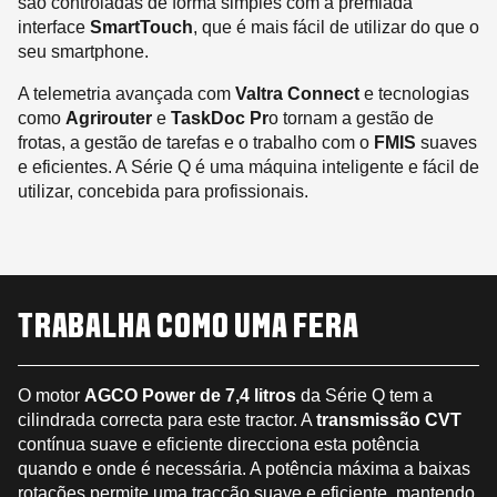
são controladas de forma simples com a premiada
interface
SmartTouch
, que é mais fácil de utilizar do que o
seu smartphone.
A telemetria avançada com
Valtra Connect
e tecnologias
como
Agrirouter
e
TaskDoc Pr
o tornam a gestão de
frotas, a gestão de tarefas e o trabalho com o
FMIS
suaves
e eficientes. A Série Q é uma máquina inteligente e fácil de
utilizar, concebida para profissionais.
TRABALHA COMO UMA FERA
O motor
AGCO Power de 7,4 litros
da Série Q tem a
cilindrada correcta para este tractor. A
transmissão CVT
contínua suave e eficiente direcciona esta potência
quando e onde é necessária. A potência máxima a baixas
rotações permite uma tracção suave e eficiente, mantendo