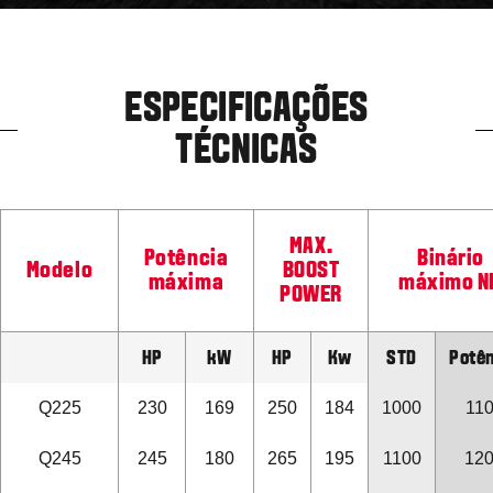
ESPECIFICAÇÕES
TÉCNICAS
MAX.
Potência
Binário
Modelo
BOOST
máxima
máximo N
POWER
HP
kW
HP
Kw
STD
Potên
Q225
230
169
250
184
1000
11
Q245
245
180
265
195
1100
12