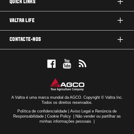
QUICK LINKS
PRODUTOS
VALTRA LIFE
AREAS DE APLICACAO
SOBRE A VALTRA
CONTACTE-NOS
SOLUÇÕES TECNOLÓGICAS
NOTICIAS E EVENTOS
ASSISTÊNCIA E REPARAÇÃO
CONTACTE-NOS
FOR THE FANS
TESTEMUNHOS
MARQUE UM TESTE DRIVE
LOCALIZADOR DE CONCESSIONARIOS
A Valtra é uma marca mundial da AGCO. Copyright © Valtra Inc.
Todos os direitos reservados.
Política de confidencialidade
|
Aviso Legal e Renúncia de
Responsabilidade
|
Cookie Policy
|
Não vender ou partilhar as
minhas informações pessoais
|