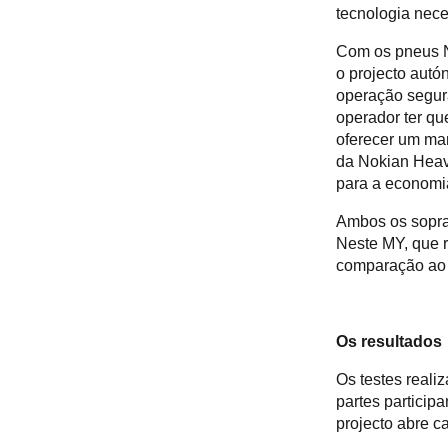
tecnologia nece
Com os pneus No
o projecto aut
operação segur
operador ter qu
oferecer um man
da Nokian Heavy
para a economia
Ambos os sopra
Neste MY, que 
comparação ao c
Os resultados
Os testes real
partes particip
projecto abre 