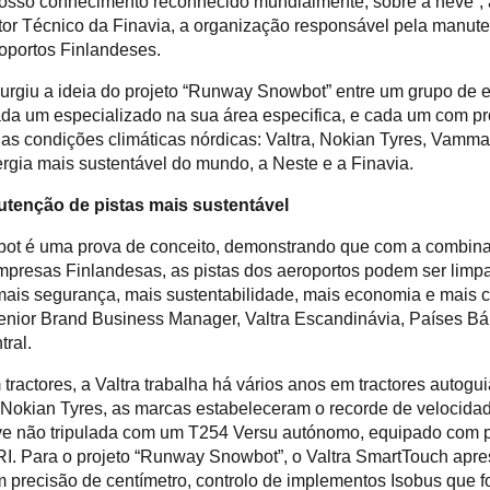
osso conhecimento reconhecido mundialmente, sobre a neve”, 
tor Técnico da Finavia, a organização responsável pela manut
oportos Finlandeses.
urgiu a ideia do projeto “Runway Snowbot” entre um grupo de e
ada um especializado na sua área especifica, e cada um com p
s condições climáticas nórdicas: Valtra, Nokian Tyres, Vammas
gia mais sustentável do mundo, a Neste e a Finavia.
tenção de pistas mais sustentável
t é uma prova de conceito, demonstrando que com a combin
mpresas Finlandesas, as pistas dos aeroportos podem ser lim
ais segurança, mais sustentabilidade, mais economia e mais co
 Senior Brand Business Manager, Valtra Escandinávia, Países Bá
tral.
 tractores, a Valtra trabalha há vários anos em tractores autog
 Nokian Tyres, as marcas estabeleceram o recorde de velocid
e não tripulada com um T254 Versu autónomo, equipado com 
RI. Para o projeto “Runway Snowbot”, o Valtra SmartTouch apr
 precisão de centímetro, controlo de implementos Isobus que f