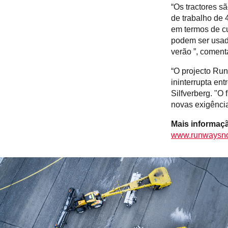
“Os tractores s
de trabalho de 
em termos de cu
podem ser usado
verão ”, comen
“O projecto Ru
ininterrupta ent
Silfverberg. "O
novas exigência
Mais informaç
www.runwaysn