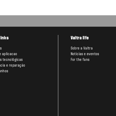
links
Valtra life
s
Sobre a Valtra
e aplicacao
Noticias e eventos
s tecnológicas
For the fans
ncia e reparação
unhos