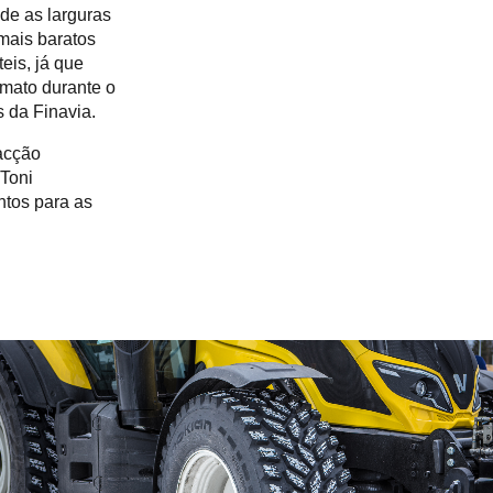
nde as larguras
 mais baratos
eis, já que
 mato durante o
 da Finavia.
acção
 Toni
ntos para as