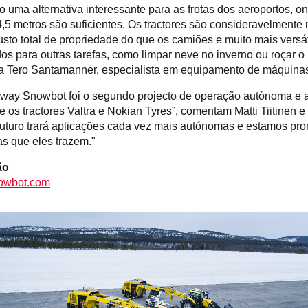
ão uma alternativa interessante para as frotas dos aeroportos, o
4,5 metros são suficientes. Os tractores são consideravelmente
sto total de propriedade do que os camiões e muito mais versát
s para outras tarefas, como limpar neve no inverno ou roçar o
ta Tero Santamanner, especialista em equipamento de máquinas
nway Snowbot foi o segundo projecto de operação autónoma e 
re os tractores Valtra e Nokian Tyres”, comentam Matti Tiitinen e
 futuro trará aplicações cada vez mais autónomas e estamos pro
s que eles trazem."
ão
owbot.com