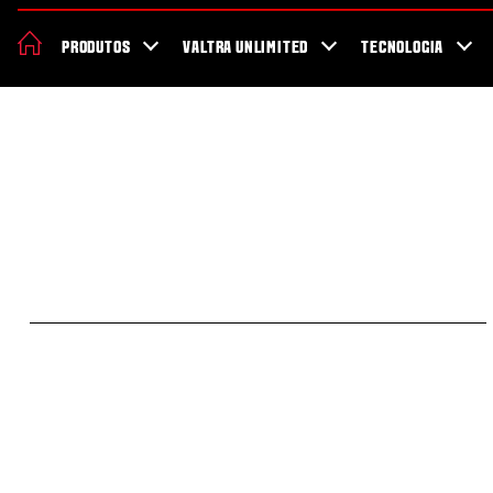
70 anos da Valtra
Notícias e eventos
Sobre a Valtra
Localizado
PRODUTOS
VALTRA UNLIMITED
TECNOLOGIA