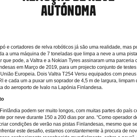
AUTÓNOMA
pó e cortadores de relva robóticos já são uma realidade, mas
ada a uma máquina de 7 toneladas que limpa a neve a uma pist
 que pode, a Valtra e a Nokian Tyres assinaram uma parceria c
ndesas em Março de 2019, para um projecto conjunto de testes
a União Europeia. Dois Valtra T254 Versu equipados com pneu
RI e cada um a puxar um soprador de 4,5 m de largura, limpam 
a do aeroporto de Ivalo na Lapónia Finlandesa.
to
Finlândia podem ser muito longos, com muitas partes do país c
e por neve durante 150 a 200 dias por ano. “Como operador de
criar condições de verão nas pistas Finlandesas, mesmo que s
nfrentar este desafio, estamos constantemente à procura de no