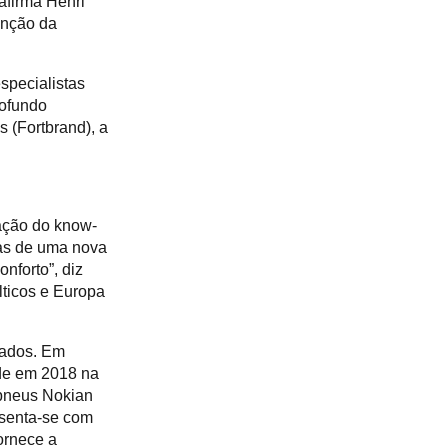
afirma Henri
enção da
specialistas
rofundo
 (Fortbrand), a
ação do know-
pas de uma nova
nforto”, diz
lticos e Europa
uiados. Em
ade em 2018 na
pneus Nokian
esenta-se com
ornece a