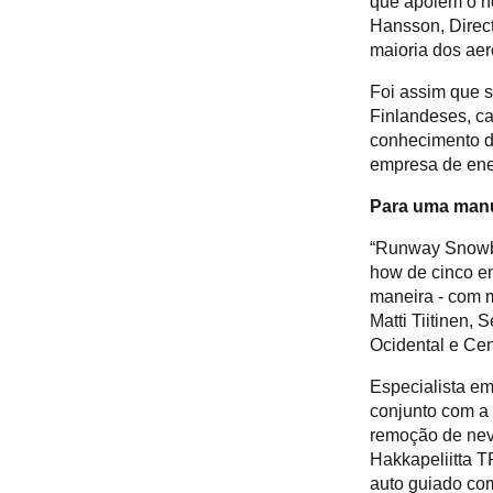
que apoiem o n
Hansson, Direc
maioria dos aer
Foi assim que s
Finlandeses, c
conhecimento da
empresa de ener
Para uma manu
“Runway Snowbo
how de cinco e
maneira - com m
Matti Tiitinen,
Ocidental e Cen
Especialista em
conjunto com a
remoção de nev
Hakkapeliitta T
auto guiado com