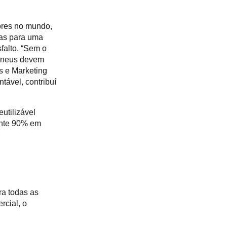
ores no mundo,
ias para uma
falto. “Sem o
 pneus devem
as e Marketing
tável, contribuí
utilizável
ente 90% em
ra todas as
rcial, o