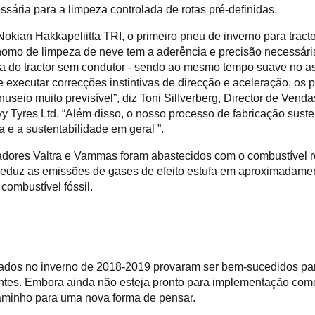
ssária para a limpeza controlada de rotas pré-definidas.
kian Hakkapeliitta TRI, o primeiro pneu de inverno para tract
ónomo de limpeza de neve tem a aderência e precisão necessár
a do tractor sem condutor - sendo ao mesmo tempo suave no as
e executar correcções instintivas de direcção e aceleração, os
useio muito previsível”, diz Toni Silfverberg, Director de Vend
 Tyres Ltd. “Além disso, o nosso processo de fabricação susten
 e a sustentabilidade em geral ”.
dores Valtra e Vammas foram abastecidos com o combustível re
reduz as emissões de gases de efeito estufa em aproximadam
ombustível fóssil.
izados no inverno de 2018-2019 provaram ser bem-sucedidos pa
antes. Embora ainda não esteja pronto para implementação come
caminho para uma nova forma de pensar.