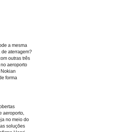
Slovakia
Spain
Sweden
United Kingdom
Eastern Europe
Україна
South America
 pode a mesma
Brazil
a de aterragem?
Middle East
om outras três
 no aeroporto
United Arab Emirates
s Nokian
Africa
de forma
English
Asia
China
Australia
obertas
Australia & New Zealand
 aeroporto,
eja no meio do
vas soluções